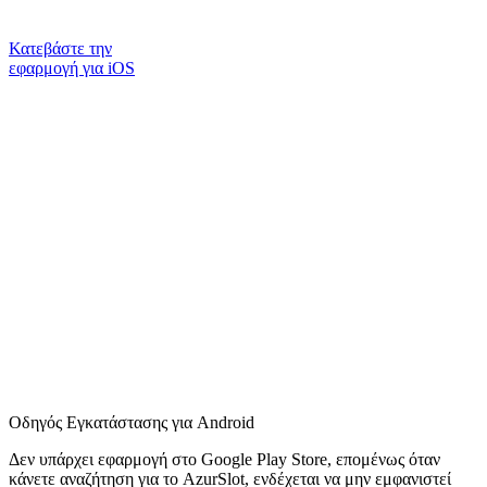
Κατεβάστε την
εφαρμογή για iOS
Οδηγός Εγκατάστασης για Android
Δεν υπάρχει εφαρμογή στο Google Play Store, επομένως όταν
κάνετε αναζήτηση για το AzurSlot, ενδέχεται να μην εμφανιστεί