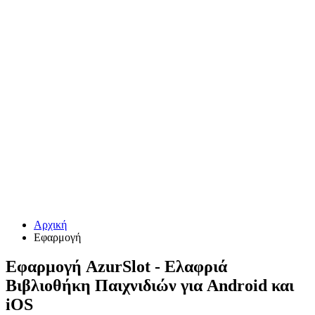
Αρχική
Εφαρμογή
Εφαρμογή AzurSlot - Ελαφριά
Βιβλιοθήκη Παιχνιδιών για Android και
iOS