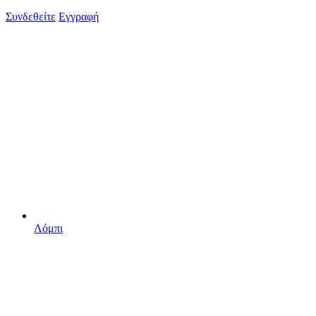
Συνδεθείτε
Εγγραφή
Λόμπι