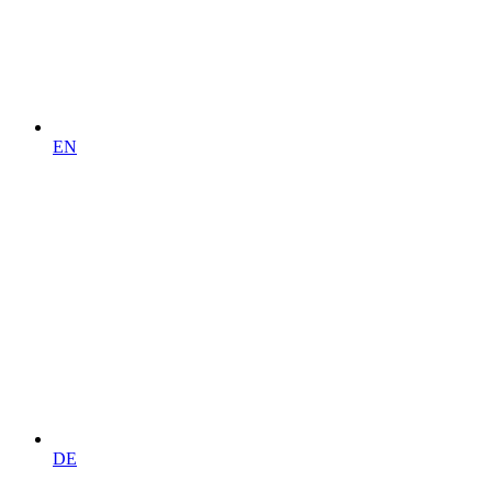
EN
DE