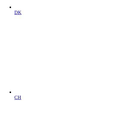
DK
CH