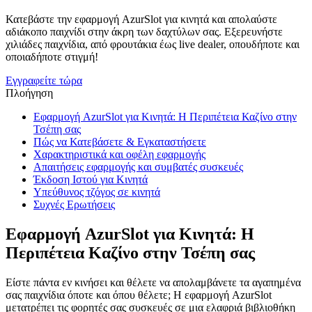
Κατεβάστε την εφαρμογή AzurSlot για κινητά και απολαύστε
αδιάκοπο παιχνίδι στην άκρη των δαχτύλων σας. Εξερευνήστε
χιλιάδες παιχνίδια, από φρουτάκια έως live dealer, οπουδήποτε και
οποιαδήποτε στιγμή!
Εγγραφείτε τώρα
Πλοήγηση
Εφαρμογή AzurSlot για Κινητά: Η Περιπέτεια Καζίνο στην
Τσέπη σας
Πώς να Κατεβάσετε & Εγκαταστήσετε
Χαρακτηριστικά και οφέλη εφαρμογής
Απαιτήσεις εφαρμογής και συμβατές συσκευές
Έκδοση Ιστού για Κινητά
Υπεύθυνος τζόγος σε κινητά
Συχνές Ερωτήσεις
Εφαρμογή AzurSlot για Κινητά: Η
Περιπέτεια Καζίνο στην Τσέπη σας
Είστε πάντα εν κινήσει και θέλετε να απολαμβάνετε τα αγαπημένα
σας παιχνίδια όποτε και όπου θέλετε; Η εφαρμογή AzurSlot
μετατρέπει τις φορητές σας συσκευές σε μια ελαφριά βιβλιοθήκη