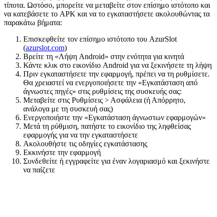
τίποτα. Ωστόσο, μπορείτε να μεταβείτε στον επίσημο ιστότοπο και
να κατεβάσετε το APK και να το εγκαταστήσετε ακολουθώντας τα
παρακάτω βήματα:
Επισκεφθείτε τον επίσημο ιστότοπο του AzurSlot
(
azurslot.com
)
Βρείτε τη «Λήψη Android» στην ενότητα για κινητά
Κάντε κλικ στο εικονίδιο Android για να ξεκινήσετε τη λήψη
Πριν εγκαταστήσετε την εφαρμογή, πρέπει να τη ρυθμίσετε.
Θα χρειαστεί να ενεργοποιήσετε την «Εγκατάσταση από
άγνωστες πηγές» στις ρυθμίσεις της συσκευής σας:
Μεταβείτε στις Ρυθμίσεις > Ασφάλεια (ή Απόρρητο,
ανάλογα με τη συσκευή σας)
Ενεργοποιήστε την «Εγκατάσταση άγνωστων εφαρμογών»
Μετά τη ρύθμιση, πατήστε το εικονίδιο της ληφθείσας
εφαρμογής για να την εγκαταστήσετε
Ακολουθήστε τις οδηγίες εγκατάστασης
Εκκινήστε την εφαρμογή
Συνδεθείτε ή εγγραφείτε για έναν λογαριασμό και ξεκινήστε
να παίζετε