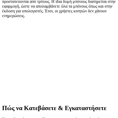
προστατεύονται από τρίτους. Η ίδια δομή μπόνους διατηρείται στην
εφαρμογή, ώστε να απολαμβάνετε όλα τα μπόνους όπως και στην
έκδοση για υπολογιστές. Έτσι, οι χρήστες κινητών δεν χάνουν
ενημερώσεις.
Πώς να Κατεβάσετε & Εγκαταστήσετε