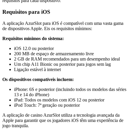
requisitos para cada dispositivo:
Requisitos para iOS
A aplicação AzurSlot para iOS é compatível com uma vasta gama
de dispositivos Apple. Eis os requisitos mínimos:
Requisitos mínimos do sistema:
iOS 12.0 ou posterior
200 MB de espaço de armazenamento livre
2 GB de RAM recomendados para um desempenho ideal
Um chip A11 Bionic ou posterior para jogos sem lag
Ligação estável à internet
Os dispositivos compatíveis incluem:
iPhone: 6S e posterior (incluindo todos os modelos das séries
13 e 14 do iPhone)
iPad: Todos os modelos com iOS 12 ou posterior
iPod Touch: 7ª geração ou posterior
A aplicação de casino AzurSlot utiliza a tecnologia avançada da
Apple para garantir que os jogadores iOS têm uma experiência de
jogo tranquila.