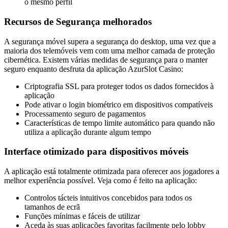
o mesmo perfil
Recursos de Segurança melhorados
A segurança móvel supera a segurança do desktop, uma vez que a
maioria dos telemóveis vem com uma melhor camada de proteção
cibernética. Existem várias medidas de segurança para o manter
seguro enquanto desfruta da aplicação AzurSlot Casino:
Criptografia SSL para proteger todos os dados fornecidos à
aplicação
Pode ativar o login biométrico em dispositivos compatíveis
Processamento seguro de pagamentos
Características de tempo limite automático para quando não
utiliza a aplicação durante algum tempo
Interface otimizado para dispositivos móveis
A aplicação está totalmente otimizada para oferecer aos jogadores a
melhor experiência possível. Veja como é feito na aplicação:
Controlos tácteis intuitivos concebidos para todos os
tamanhos de ecrã
Funções mínimas e fáceis de utilizar
Aceda às suas aplicações favoritas facilmente pelo lobby