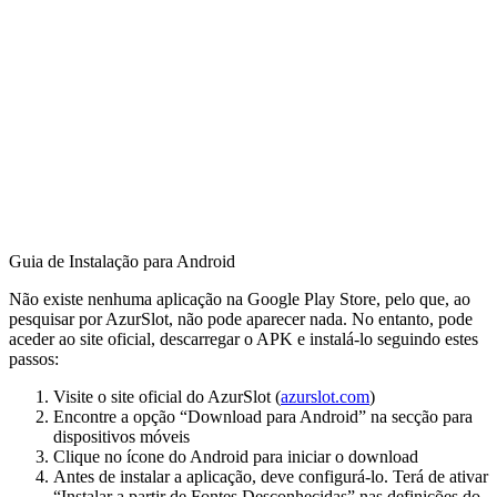
Guia de Instalação para Android
Não existe nenhuma aplicação na Google Play Store, pelo que, ao
pesquisar por AzurSlot, não pode aparecer nada. No entanto, pode
aceder ao site oficial, descarregar o APK e instalá-lo seguindo estes
passos:
Visite o site oficial do AzurSlot (
azurslot.com
)
Encontre a opção “Download para Android” na secção para
dispositivos móveis
Clique no ícone do Android para iniciar o download
Antes de instalar a aplicação, deve configurá-lo. Terá de ativar
“Instalar a partir de Fontes Desconhecidas” nas definições do