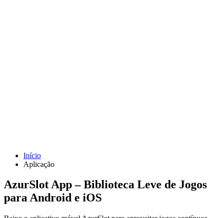
Início
Aplicação
AzurSlot App – Biblioteca Leve de Jogos
para Android e iOS