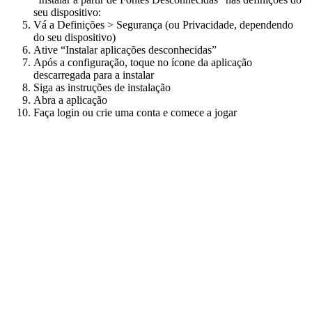
seu dispositivo:
Vá a Definições > Segurança (ou Privacidade, dependendo
do seu dispositivo)
Ative “Instalar aplicações desconhecidas”
Após a configuração, toque no ícone da aplicação
descarregada para a instalar
Siga as instruções de instalação
Abra a aplicação
Faça login ou crie uma conta e comece a jogar