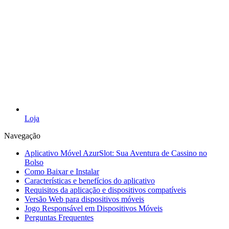
Loja
Navegação
Aplicativo Móvel AzurSlot: Sua Aventura de Cassino no
Bolso
Como Baixar e Instalar
Características e benefícios do aplicativo
Requisitos da aplicação e dispositivos compatíveis
Versão Web para dispositivos móveis
Jogo Responsável em Dispositivos Móveis
Perguntas Frequentes