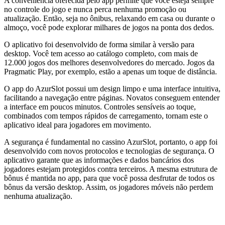
A conveniência oferecida pelo app permite que você esteja sempre
no controle do jogo e nunca perca nenhuma promoção ou
atualização. Então, seja no ônibus, relaxando em casa ou durante o
almoço, você pode explorar milhares de jogos na ponta dos dedos.
O aplicativo foi desenvolvido de forma similar à versão para
desktop. Você tem acesso ao catálogo completo, com mais de
12.000 jogos dos melhores desenvolvedores do mercado. Jogos da
Pragmatic Play, por exemplo, estão a apenas um toque de distância.
O app do AzurSlot possui um design limpo e uma interface intuitiva,
facilitando a navegação entre páginas. Novatos conseguem entender
a interface em poucos minutos. Controles sensíveis ao toque,
combinados com tempos rápidos de carregamento, tornam este o
aplicativo ideal para jogadores em movimento.
A segurança é fundamental no cassino AzurSlot, portanto, o app foi
desenvolvido com novos protocolos e tecnologias de segurança. O
aplicativo garante que as informações e dados bancários dos
jogadores estejam protegidos contra terceiros. A mesma estrutura de
bônus é mantida no app, para que você possa desfrutar de todos os
bônus da versão desktop. Assim, os jogadores móveis não perdem
nenhuma atualização.