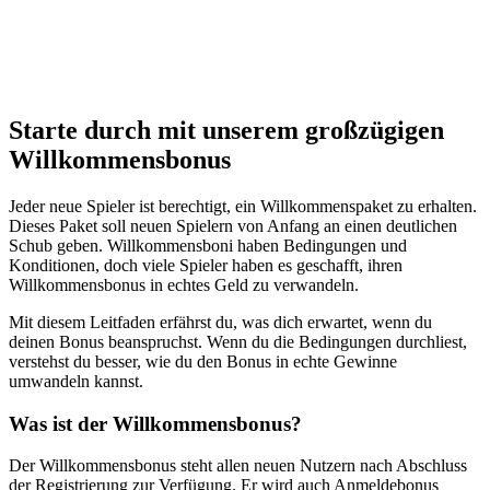
Starte durch mit unserem großzügigen
Willkommensbonus
Jeder neue Spieler ist berechtigt, ein Willkommenspaket zu erhalten.
Dieses Paket soll neuen Spielern von Anfang an einen deutlichen
Schub geben. Willkommensboni haben Bedingungen und
Konditionen, doch viele Spieler haben es geschafft, ihren
Willkommensbonus in echtes Geld zu verwandeln.
Mit diesem Leitfaden erfährst du, was dich erwartet, wenn du
deinen Bonus beanspruchst. Wenn du die Bedingungen durchliest,
verstehst du besser, wie du den Bonus in echte Gewinne
umwandeln kannst.
Was ist der Willkommensbonus?
Der Willkommensbonus steht allen neuen Nutzern nach Abschluss
der Registrierung zur Verfügung. Er wird auch Anmeldebonus