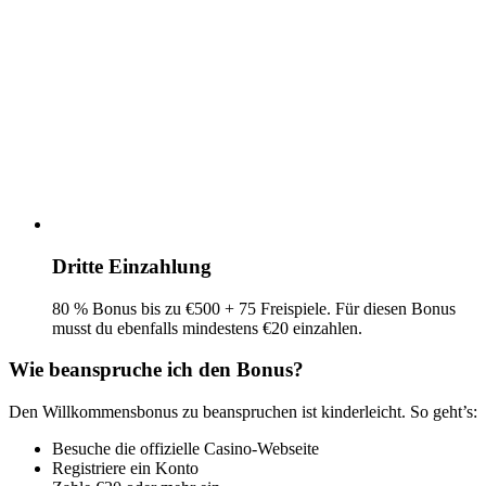
Dritte Einzahlung
80 % Bonus bis zu €500 + 75 Freispiele. Für diesen Bonus
musst du ebenfalls mindestens €20 einzahlen.
Wie beanspruche ich den Bonus?
Den Willkommensbonus zu beanspruchen ist kinderleicht. So geht’s:
Besuche die offizielle Casino-Webseite
Registriere ein Konto