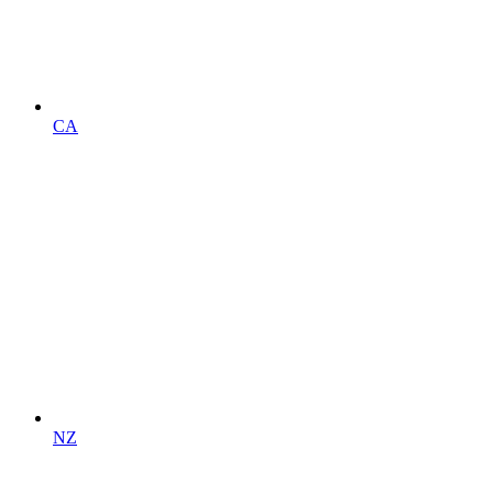
CA
NZ