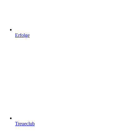
Erfolge
Treueclub