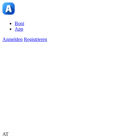
Boni
App
Anmelden
Registrieren
AT