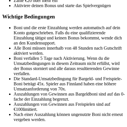
Zahle €20 oder mehr ein
Aktiviere deinen Bonus und starte das Spielvergnügen
Wichtige Bedingungen
Boni und die erste Einzahlung werden automatisch auf dein
Konto gutgeschrieben. Falls du eine qualifizierende
Einzahlung tätigst und keinen Bonus bekommst, wende dich
an den Kundensupport.
Alle Boni müssen innerhalb von 48 Stunden nach Gutschrift
aktiviert werden.
Boni verfallen 5 Tage nach Aktivierung. Wenn du die
Umsatzbedingungen in diesem Zeitraum nicht erfüllst, wird
der Bonus storniert und alle daraus resultierenden Gewinne
verfallen.
Die Standard-Umsatzbedingung für Bargeld- und Freispiele-
Boni beträgt 45x. Spieler aus Finnland haben eine höhere
Umsatzanforderung von 70x.
Auszahlungen von Gewinnen aus Bargeldboni sind auf das 0-
fache der Einzahlung begrenzt.
Auszahlungen von Gewinnen aus Freispielen sind auf
€100limitiert.
Nach einer Auszahlung können ungenutzte Boni nicht erneut
vergeben werden.