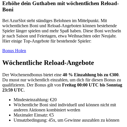
Erhöhe dein Guthaben mit wöchentlichen Reload-
Boni
Bei AzurSlot steht ständiges Belohnen im Mittelpunkt. Mit
wöchentlichen Boni und Reload-Angeboten können bestehende
Spieler länger spielen und mehr Spaß haben. Diese Boni wechseln
je nach Saison und Feiertagen, etwa Weihnachten oder Neujahr.
Hier einige Top-Angebote für bestehende Spieler:
Bonus Holen
Wöchentliche Reload-Angebote
Der Wochenendbonus bietet eine
40 % Einzahlung bis zu €300
.
Du musst nur wöchentlich einzahlen, um dich für diesen Bonus zu
qualifizieren. Der Bonus gilt von
Freitag 00:00 UTC bis Sonntag
23:59 UTC
.
Mindesteinzahlung: €20
Wöchentliche Boni sind individuell und können nicht mit
anderen Aktionen kombiniert werden
Maximaler Einsatz: €5
Umsatzbedingung: 45x, um Gewinne auszahlen zu können