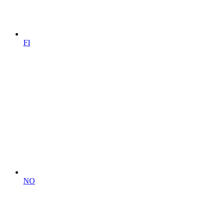
FI
NO