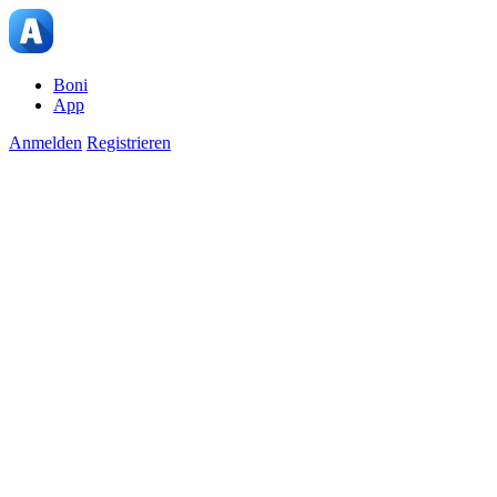
Boni
App
Anmelden
Registrieren