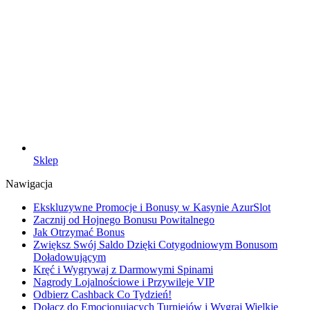
Sklep
Nawigacja
Ekskluzywne Promocje i Bonusy w Kasynie AzurSlot
Zacznij od Hojnego Bonusu Powitalnego
Jak Otrzymać Bonus
Zwiększ Swój Saldo Dzięki Cotygodniowym Bonusom
Doładowującym
Kręć i Wygrywaj z Darmowymi Spinami
Nagrody Lojalnościowe i Przywileje VIP
Odbierz Cashback Co Tydzień!
Dołącz do Emocjonujących Turniejów i Wygraj Wielkie