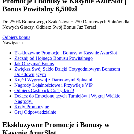
Promocje i Bonusy w Kasynie AzurSlot |
Bonus Powitalny 6,500zł
Do 250% Bonusowego Szaleństwa + 250 Darmowych Spinów dla
Nowych Graczy. Odbierz Swój Bonus Już Teraz!
Odbierz bonus
Nawigacja
Ekskluzywne Promocje i Bonusy w Kasynie AzurSlot
Zacznij od Hojnego Bonusu Powitalnego
Jak Otrzymać Bonus
Zwiększ Swój Saldo Dzięki Cotygodniowym Bonusom
Doładowującym
Kręć i Wygrywaj z Darmowymi Spinami
Nagrody Lojalnościowe i Przywileje VIP
Odbierz Cashback Co Tydzień!
Dołącz do Emocjonujących Turniejów i Wygraj Wielkie
Nagrody!
Kody Promocyjne
Graj Odpowiedzialnie
Ekskluzywne Promocje i Bonusy w
Kasynie AzurSlot