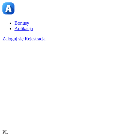
Bonusy
Aplikacja
Zaloguj się
Rejestracja
PL