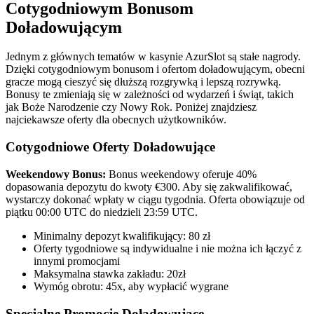
Cotygodniowym Bonusom
Doładowującym
Jednym z głównych tematów w kasynie AzurSlot są stałe nagrody.
Dzięki cotygodniowym bonusom i ofertom doładowującym, obecni
gracze mogą cieszyć się dłuższą rozgrywką i lepszą rozrywką.
Bonusy te zmieniają się w zależności od wydarzeń i świąt, takich
jak Boże Narodzenie czy Nowy Rok. Poniżej znajdziesz
najciekawsze oferty dla obecnych użytkowników.
Cotygodniowe Oferty Doładowujące
Weekendowy Bonus:
Bonus weekendowy oferuje 40%
dopasowania depozytu do kwoty €300. Aby się zakwalifikować,
wystarczy dokonać wpłaty w ciągu tygodnia. Oferta obowiązuje od
piątku 00:00 UTC do niedzieli 23:59 UTC.
Minimalny depozyt kwalifikujący: 80 zł
Oferty tygodniowe są indywidualne i nie można ich łączyć z
innymi promocjami
Maksymalna stawka zakładu: 20zł
Wymóg obrotu: 45x, aby wypłacić wygrane
Specjalne Promocje Doładowujące