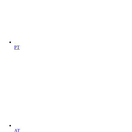
PT
AT