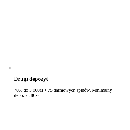
Drugi depozyt
70% do 3,000zł + 75 darmowych spinów. Minimalny
depozyt: 80zł.