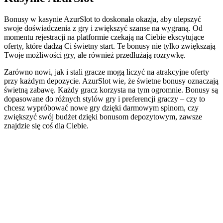
Bonusy w kasynie AzurSlot to doskonała okazja, aby ulepszyć
swoje doświadczenia z gry i zwiększyć szanse na wygraną. Od
momentu rejestracji na platformie czekają na Ciebie ekscytujące
oferty, które dadzą Ci świetny start. Te bonusy nie tylko zwiększają
Twoje możliwości gry, ale również przedłużają rozrywkę.
Zarówno nowi, jak i stali gracze mogą liczyć na atrakcyjne oferty
przy każdym depozycie. AzurSlot wie, że świetne bonusy oznaczają
świetną zabawę. Każdy gracz korzysta na tym ogromnie. Bonusy są
dopasowane do różnych stylów gry i preferencji graczy – czy to
chcesz wypróbować nowe gry dzięki darmowym spinom, czy
zwiększyć swój budżet dzięki bonusom depozytowym, zawsze
znajdzie się coś dla Ciebie.