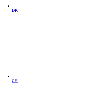
DK
CH